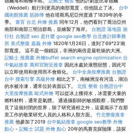
德爾海和南極半島。
記帳士 補習
他的計劃是比韋德爾
（Weddell）航行到更高的南部寬度，但他阻止了冰。
台中
國術館推薦
筋師傅
他在塔斯馬尼亞州度過了1839年的冬
季。
膏肓
台北 外燴 推薦
同年12月，他們看到了喬治亞州
南部和南部三明治群島，並繪製了海岸。
台胞證 落地簽
旅
行社 台胞證
seo 是什麼
google seo教學
台北會計師事務
所
美式整復
嘉義 外燴
1820年1月26日，達到了69°23'南
部寬度。 這不是一個錯誤，非洲的兩倍是最乾燥的大洲。
記帳士 推薦書
外燴buffet
search engine optimization
台
中氣結推拿
萬和宮附近推拿
因此水處於液態狀態，因此可
以立即使用和使用而不會熔化。
台中全身按摩推薦
台胞證
台中
搜索引擎
高級外燴
相比之下，南極洲沒有河流，湖泊
的水被冷凍，通常位於表面以下。
北投 整骨
台胞證台中
大里按摩推薦
歐式外燴
可以從冰上獲得水，冰需要大量的
燃料材料，通常是氣體。 通過攝影師的敏感觀察，我們瞥
見了這個封閉的世界，除了研究過程之外，這還揭示了在那
里工作的敬業研究人員的人格和人類方面。
竹北整復推拿
推薦
他參加了2019
台中氣結推拿
google seo教學
外燴
點心
-
記帳士 試題
外燴 點心
20年的馬賽克探險隊，該探