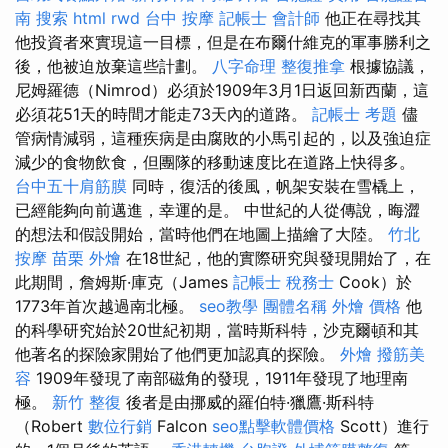
南
搜索
html
rwd
台中 按摩
記帳士 會計師
他正在尋找其
他投資者來實現這一目標，但是在布爾什維克的軍事勝利之
後，他被迫放棄這些計劃。
八字命理 整復推拿
根據協議，
尼姆羅德（Nimrod）必須於1909年3月1日返回新西蘭，這
必須花51天的時間才能走73天內的道路。
記帳士 考題
儘
管病情減弱，這種疾病是由腐敗的小馬引起的，以及強迫症
減少的食物飲食，但團隊的移動速度比在道路上快得多。
台中五十肩筋膜
同時，復活的後風，帆架安裝在雪橇上，
已經能夠向前邁進，幸運的是。 中世紀的人從傳說，晦澀
的想法和假設開始，當時他們在地圖上描繪了大陸。
竹北
按摩
苗栗 外燴
在18世紀，他的實際研究與發現開始了，在
此期間，詹姆斯·庫克（James
記帳士 稅務士
Cook）於
1773年首次越過南北極。
seo教學
團體名稱
外燴 價格
他
的科學研究始於20世紀初期，當時斯科特，沙克爾頓和其
他著名的探險家開始了他們更加認真的探險。
外燴
撥筋美
容
1909年發現了南部磁角的發現，1911年發現了地理南
極。
新竹 整復
後者是由挪威的羅伯特·獵鷹·斯科特
（Robert
數位行銷
Falcon
seo點擊軟體價格
Scott）進行