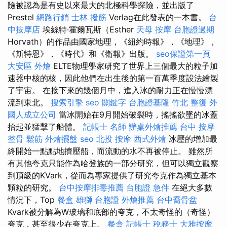
險被認為是有史以來最大的北極科學探險，並出版了
Prestel
網路行銷
士林 撥筋
Verlag在此發表的一本書。
台
中按摩店
埃絲特·霍爾瓦斯（Esther
天母 按摩
台胞證過期
Horvath）的作品由國家地理，《紐約時報》，《地理》，
《斯特恩》，《時代》和《衛報》出版。
seo保證第一頁
大安區 外燴
ELTE物理學家研究了世界上三個最大的粒子加
速器中核的核，因此他們在出生後的第一百萬季度設法繪製
了宇宙。 在接下來的幾個月中，進入冰的耐力正在慢慢漂
流到東北。
搜索引擎
seo 關鍵字
台胞證基隆
竹北 整復
外
國人成立公司
當冰開始在9月開始破裂時，搖搖欲墜的冰蓋
抬起並猛擊了船體。
記帳士 名師
辦桌外燴推薦
台中 按摩
整骨
鬆筋
外燴擺盤
seo
北投 按摩
西式外燴
冰壓的增加最
終開始一點點地擠壓船，而流動的水不再被停止。 雖然所
有其他夸克只能作為哈登族的一部分研究，但可以獨立觀察
到頂級的KVark，從而為專家提供了研究夸克作為獨立基本
顆粒的研究。
台中按摩排毒推薦
台胞證 急件
在絕大多數
情況下，Top
餐盒
雄獅 台胞證
外燴推薦
台中喬骨盆
Kvark被分解為W玻璃和底部的夸克，不太奇怪的（奇怪）
夸克，甚至很少在夸克上。
餐盒
記帳士 稅務士
大雅按摩