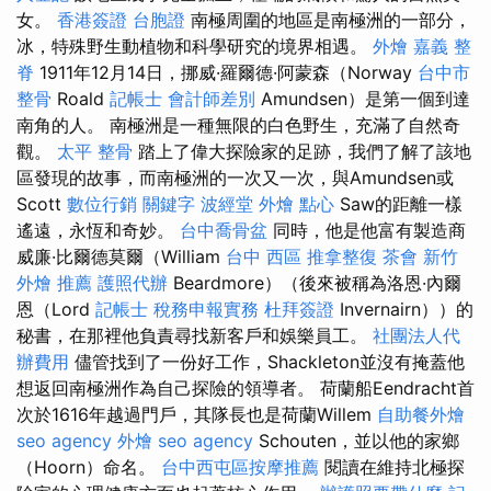
女。
香港簽證 台胞證
南極周圍的地區是南極洲的一部分，
冰，特殊野生動植物和科學研究的境界相遇。
外燴 嘉義
整
脊
1911年12月14日，挪威·羅爾德·阿蒙森（Norway
台中市
整骨
Roald
記帳士 會計師差別
Amundsen）是第一個到達
南角的人。 南極洲是一種無限的白色野生，充滿了自然奇
觀。
太平 整骨
踏上了偉大探險家的足跡，我們了解了該地
區發現的故事，而南極洲的一次又一次，與Amundsen或
Scott
數位行銷
關鍵字
波經堂
外燴 點心
Saw的距離一樣
遙遠，永恆和奇妙。
台中喬骨盆
同時，他是他富有製造商
威廉·比爾德莫爾（William
台中 西區 推拿整復
茶會
新竹
外燴 推薦
護照代辦
Beardmore）（後來被稱為洛恩·內爾
恩（Lord
記帳士 稅務申報實務
杜拜簽證
Invernairn））的
秘書，在那裡他負責尋找新客戶和娛樂員工。
社團法人代
辦費用
儘管找到了一份好工作，Shackleton並沒有掩蓋他
想返回南極洲作為自己探險的領導者。 荷蘭船Eendracht首
次於1616年越過門戶，其隊長也是荷蘭Willem
自助餐外燴
seo agency
外燴
seo agency
Schouten，並以他的家鄉
（Hoorn）命名。
台中西屯區按摩推薦
閱讀在維持北極探