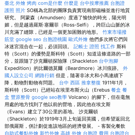
臺北
外燴 烤肉
com是什麼
什麼是
台中按摩推薦
台胞證
護照 照片
SO稱為北部的團隊負責實現南部磁極並進行地質
研究。 阿蒙森（Amundsen）度過了愉快的時光，陽光明
媚，但是越過羅斯·塞爾菲（Ross-Selfi），跨巨山山脈的冰
川充滿了縫隙，已經是一個更加困難的地形。
竹東市場撥
筋堂
google seo
台胞證桃園
歐式外燴
他們多次將它們與
冰迷宮混合在一起，必須回頭。
記帳士 證照 找工作
斯科
特（Scott）的優勢是斯科特（Scott）知道這條道路的一部
分，並跟隨了沙克爾頓探險隊（Shackleton
台中泡腳
Expedition）的比爾德莫爾（Beardmore）冰川痕跡。
外
國人設立公司
網路行銷
但是，隨著非冰犬和小馬連續下
降，動物對動物有問題。
台中 西區 推拿整復
1911年1月，
斯科特（Scott）已經站在埃里布斯火山（Erebus
餐盒
餐
盒
豐原整骨
google seo教學
Volcano）的腳下，但在毫無
用處的地方找到了他以前的營地，因此他在埃文斯
（Evans）建立了30公里的基地。 沙克爾頓
（Shackleton）於1919年3月上旬返回英國，但希望返回北
部俄羅斯，併計劃促進該地區的經濟發展。 - 客製化餐飲
自助式餐點外燴
新竹外燴
高雄 外燴
台胞證 費用
台胞證台