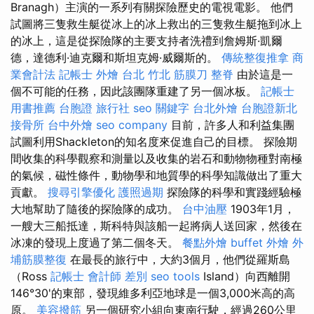
Branagh）主演的一系列有關探險歷史的電視電影。 他們
試圖將三隻救生艇從冰上的冰上救出的三隻救生艇拖到冰上
的冰上，這是從探險隊的主要支持者洗禮到詹姆斯·凱爾
德，達德利·迪克爾和斯坦克姆·威爾斯的。
傳統整復推拿
商
業會計法 記帳士
外燴 台北
竹北 筋膜刀
整脊
由於這是一
個不可能的任務，因此該團隊重建了另一個冰板。
記帳士
用書推薦
台胞證 旅行社
seo 關鍵字
台北外燴
台胞證新北
接骨所
台中外燴
seo company
目前，許多人和利益集團
試圖利用Shackleton的知名度來促進自己的目標。 探險期
間收集的科學觀察和測量以及收集的岩石和動物物種對南極
的氣候，磁性條件，動物學和地質學的科學知識做出了重大
貢獻。
搜尋引擎優化
護照過期
探險隊的科學和實踐經驗極
大地幫助了隨後的探險隊的成功。
台中油壓
1903年1月，
一艘大三船抵達，斯科特與該船一起將病人送回家，然後在
冰凍的發現上度過了第二個冬天。
餐點外燴
buffet 外燴
外
埔筋膜整復
在最長的旅行中，大約3個月，他們從羅斯島
（Ross
記帳士 會計師 差別
seo tools
Island）向西離開
146°30'的東部，發現維多利亞地球是一個3,000米高的高
原。
美容撥筋
另一個研究小組向東南行駛，經過260公里