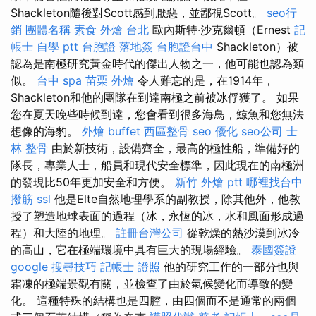
Shackleton隨後對Scott感到厭惡，並鄙視Scott。
seo行
銷
團體名稱
素食 外燴 台北
歐內斯特·沙克爾頓（Ernest
記
帳士 自學 ptt
台胞證 落地簽
台胞證台中
Shackleton）被
認為是南極研究黃金時代的傑出人物之一，他可能也認為類
似。
台中 spa
苗栗 外燴
令人難忘的是，在1914年，
Shackleton和他的團隊在到達南極之前被冰俘獲了。 如果
您在夏天晚些時候到達，您會看到很多海鳥，鯨魚和您無法
想像的海豹。
外燴 buffet
西區整骨
seo 優化
seo公司
士
林 整骨
由於新技術，設備齊全，最高的極性船，準備好的
隊長，專業人士，船員和現代安全標準，因此現在的南極洲
的發現比50年更加安全和方便。
新竹 外燴 ptt
哪裡找台中
撥筋
ssl
他是Elte自然地理學系的副教授，除其他外，他教
授了塑造地球表面的過程（冰，永恆的冰，水和風面形成過
程）和大陸的地理。
註冊台灣公司
從乾燥的熱沙漠到冰冷
的高山，它在極端環境中具有巨大的現場經驗。
泰國簽證
google 搜尋技巧
記帳士 證照
他的研究工作的一部分也與
霜凍的極端景觀有關，並檢查了由於氣候變化而導致的變
化。 這種特殊的結構也是四腔，由四個而不是通常的兩個