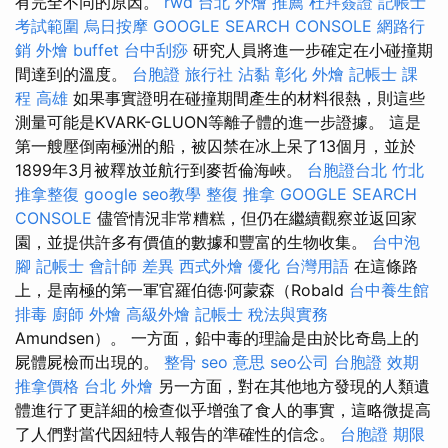
有完全不同的原因。
rwd
台北 外燴 推薦
杜拜簽證
記帳士
考試範圍
烏日按摩
GOOGLE SEARCH CONSOLE
網路行
銷
外燴 buffet
台中刮痧
研究人員將進一步確定在小碰撞期
間達到的溫度。
台胞證 旅行社
沾黏
彰化 外燴
記帳士 課
程 高雄
如果事實證明在碰撞期間產生的材料很熱，則這些
測量可能是KVARK-GLUON等離子體的進一步證據。 這是
第一艘壓倒南極洲的船，被囚禁在冰上呆了13個月，並於
1899年3月被釋放並航行到麥哲倫海峽。
台胞證台北
竹北
推拿整復
google seo教學
整復 推拿
GOOGLE SEARCH
CONSOLE
儘管情況非常糟糕，但仍在繼續觀察並返回家
園，並提供許多有價值的數據和豐富的生物收集。
台中泡
腳
記帳士 會計師 差異
西式外燴
優化 台灣用語
在這條路
上，是南極的第一軍官羅伯德·阿蒙森（Robald
台中養生館
排毒
廚師 外燴
高級外燴
記帳士 稅法與實務
Amundsen）。 一方面，鉛中毒的理論是由於比奇島上的
屍體屍檢而出現的。
整骨
seo 意思
seo公司
台胞證 效期
推拿價格
台北 外燴
另一方面，對在其他地方發現的人類遺
體進行了更詳細的檢查似乎增強了食人的事實，這略微提高
了人們對當代因紐特人報告的準確性的信念。
台胞證 期限