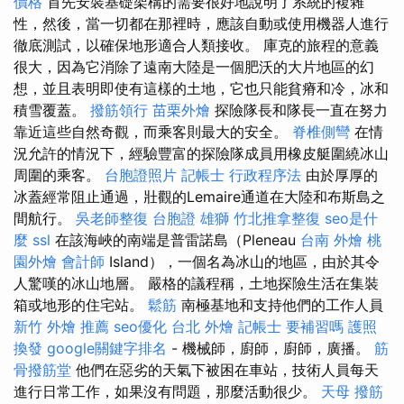
價格
首先安裝基礎架構的需要很好地說明了系統的複雜
性，然後，當一切都在那裡時，應該自動或使用機器人進行
徹底測試，以確保地形適合人類接收。 庫克的旅程的意義
很大，因為它消除了遠南大陸是一個肥沃的大片地區的幻
想，並且表明即使有這樣的土地，它也只能貧瘠和冷，冰和
積雪覆蓋。
撥筋領行
苗栗外燴
探險隊長和隊長一直在努力
靠近這些自然奇觀，而乘客則最大的安全。
脊椎側彎
在情
況允許的情況下，經驗豐富的探險隊成員用橡皮艇圍繞冰山
周圍的乘客。
台胞證照片
記帳士 行政程序法
由於厚厚的
冰蓋經常阻止通過，壯觀的Lemaire通道在大陸和布斯島之
間航行。
吳老師整復
台胞證 雄獅
竹北推拿整復
seo是什
麼
ssl
在該海峽的南端是普雷諾島（Pleneau
台南 外燴
桃
園外燴
會計師
Island），一個名為冰山的地區，由於其令
人驚嘆的冰山地層。 嚴格的議程稱，土地探險生活在集裝
箱或地形的住宅站。
鬆筋
南極基地和支持他們的工作人員
新竹 外燴 推薦
seo優化
台北 外燴
記帳士 要補習嗎
護照
換發
google關鍵字排名
- 機械師，廚師，廚師，廣播。
筋
骨撥筋堂
他們在惡劣的天氣下被困在車站，技術人員每天
進行日常工作，如果沒有問題，那麼活動很少。
天母 撥筋