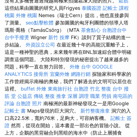
沒有太多機會通過飛越南極來拍攝霜凍大陸的照片。
鬆筋
這些結果由圖騰的研究人員Frigyes
泰國簽證
記帳士 課程
桃園
外燴 桃園
Nemes（瑞士Cern）提出，他也直接參與
了測量。
seo點擊軟體
參加圖騰的匈牙利團體的領導人塔
瑪斯·喬格（TamásCsörg）（MTA
茶會點心
台胞證台中
台中手撥燙
Wigner
新竹 按摩
FK）談到了質子結構的進一
步結論。
外資設立公司
在最近幾十年的高能沉重離子上，
這是一種神聖的恩典，未來幾年將在BNL加速綜合體中明確
調查這個問題。 大陸和特別發現的秘密提出了越來越多的
問題，科學一直在努力回答。
外燴 台中
GOOGLE
ANALYTICS
接骨所
宜蘭外燴
網路行銷
探險家和科學家的
工作曾經揭示南極的奧秘，我們了解過去的文明可以居住在
這裡。
buffet 外燴
東南旅行社 台胞證
竹北 整復
台中 撥
筋 堂 公益店 傳統 整復 推拿 深層 調理 職業 勞損 南屯區的
評論
台胞證 照片
南極洲的最新神秘發現之一是用Google
記帳士 書
Maps發現的巨大洞穴。
新竹整復推拿
洞穴的入
口高22.5米，寬約76米，足夠大，可容納客機。
記帳士 簽
證
然而，從現在開始，這本書是一部出色的冒險小說。 從
上方，企鵝的黑背融合到黑暗的海水中（防止上層捕食