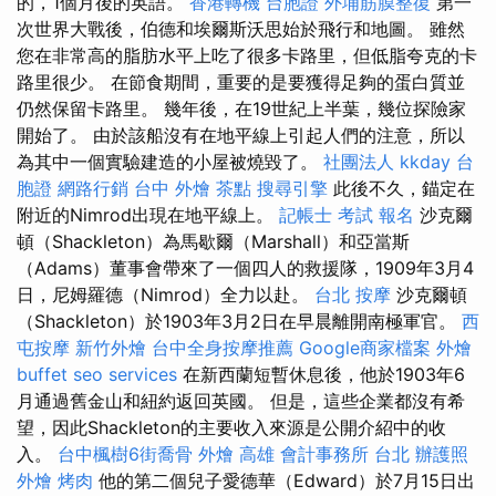
的，1個月後的英語。
香港轉機 台胞證
外埔筋膜整復
第一
次世界大戰後，伯德和埃爾斯沃思始於飛行和地圖。 雖然
您在非常高的脂肪水平上吃了很多卡路里，但低脂夸克的卡
路里很少。 在節食期間，重要的是要獲得足夠的蛋白質並
仍然保留卡路里。 幾年後，在19世紀上半葉，幾位探險家
開始了。 由於該船沒有在地平線上引起人們的注意，所以
為其中一個實驗建造的小屋被燒毀了。
社團法人
kkday 台
胞證
網路行銷
台中 外燴 茶點
搜尋引擎
此後不久，錨定在
附近的Nimrod出現在地平線上。
記帳士 考試 報名
沙克爾
頓（Shackleton）為馬歇爾（Marshall）和亞當斯
（Adams）董事會帶來了一個四人的救援隊，1909年3月4
日，尼姆羅德（Nimrod）全力以赴。
台北 按摩
沙克爾頓
（Shackleton）於1903年3月2日在早晨離開南極軍官。
西
屯按摩
新竹外燴
台中全身按摩推薦
Google商家檔案
外燴
buffet
seo services
在新西蘭短暫休息後，他於1903年6
月通過舊金山和紐約返回英國。 但是，這些企業都沒有希
望，因此Shackleton的主要收入來源是公開介紹中的收
入。
台中楓樹6街喬骨
外燴 高雄
會計事務所 台北
辦護照
外燴 烤肉
他的第二個兒子愛德華（Edward）於7月15日出