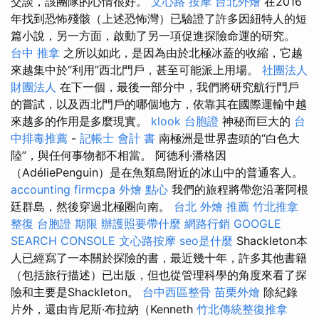
交談，該團隊的心情很好。
文心路 按摩
台北外燴
在2016
年找到恐怖殘骸（上述恐怖灣）已驗證了許多因紐特人的短
篇小說，另一方面，啟動了另一項促進探險命運的研究。
台中 推拿
之所以如此，是因為由於北極冰蓋的收縮，它越
來越集中於“利用”西北門戶，甚至可能派上用場。
社團法人
財團法人
在下一個，最後一部分中，我們將研究航行門戶
的嘗試，以及西北門戶的哪個地方，依靠其在國際運輸中越
來越多的作用是多麼現實。
klook 台胞證
神秘而巨大的
台
中排毒推薦
-
記帳士 會計 書
南極洲是世界盡頭的“白色大
陸”，與任何事物都不相當。 阿德利·潘格因
（AdéliePenguin）是在魚類島附近的冰山中的普通客人。
accounting firmcpa
外燴 點心
我們的旅程將帶您沿著阿根
廷群島，然後穿過北極圈向南。
台北 外燴 推薦
竹北推拿
整復
台胞證 期限
辦護照要帶什麼
網路行銷
GOOGLE
SEARCH CONSOLE
文心路按摩
seo是什麼
Shackleton本
人已經寫了一本關於探險的書，最近幾十年，許多其他書籍
（包括旅行描述）已出版，但也從管理科學的角度來看了探
險和主要是Shackleton。
台中西區整骨
苗栗外燴
除紀錄
片外，還由肯尼斯·布拉納（Kenneth
竹北傳統整復推拿