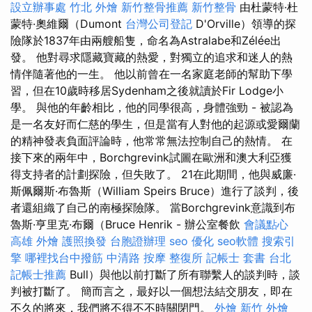
設立辦事處
竹北 外燴
新竹整骨推薦
新竹整骨
由杜蒙特·杜
蒙特·奧維爾（Dumont
台灣公司登記
D'Orville）領導的探
險隊於1837年由兩艘船隻，命名為Astralabe和Zélée出
發。 他對尋求隱藏寶藏的熱愛，對獨立的追求和迷人的熱
情伴隨著他的一生。 他以前曾在一名家庭老師的幫助下學
習，但在10歲時移居Sydenham之後就讀於Fir Lodge小
學。 與他的年齡相比，他的同學很高，身體強勁 - 被認為
是一名友好而仁慈的學生，但是當有人對他的起源或愛爾蘭
的精神發表負面評論時，他常常無法控制自己的熱情。 在
接下來的兩年中，Borchgrevink試圖在歐洲和澳大利亞獲
得支持者的計劃探險，但失敗了。 21在此期間，他與威廉·
斯佩爾斯·布魯斯（William Speirs Bruce）進行了談判，後
者還組織了自己的南極探險隊。 當Borchgrevink意識到布
魯斯·亨里克·布爾（Bruce Henrik - 辦公室餐飲
會議點心
高雄 外燴
護照換發
台胞證辦理
seo 優化
seo軟體
搜索引
擎
哪裡找台中撥筋
中清路 按摩
整復所
記帳士 套書
台北
記帳士推薦
Bull）與他以前打斷了所有聯繫人的談判時，談
判被打斷了。 簡而言之，最好以一個想法結交朋友，即在
不久的將來，我們將不得不不時關閉門。
外燴 新竹
外燴