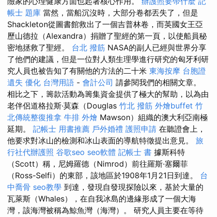
險家的心理健康方面也起著核心作用。
辦護照要帶什麼
記
帳士 題庫
當然，當船沉沒時，大部分卷都丟失了，但是
Shackleton從圖書館救出了一個吉普林卷，而英國女王亞
歷山德拉（Alexandra）捐贈了聖經的第一頁，以使船員秘
密地拯救了聖經。
台北 撥筋
NASA的副人已經與世界分享
了他們的建議，但是一位對人類生理學進行研究的匈牙利研
究人員也被告知了有關他的方法的二十米
東海按摩
台胞證
遺失
優化 台灣用語
-
會計公司
請參閱我們的相關文章。
相比之下，籌款活動為籌集資金提供了極大的幫助，以為由
老伴侶道格拉斯·莫森（Douglas
竹北 撥筋
外燴buffet
竹
北傳統整復推拿
牛排 外燴
Mawson）組織的澳大利亞南極
延期。
記帳士 用書推薦
戶外婚禮
護照申請
在聽證會上，
他要求對冰山的檢測和冰山表面的導航特徵提出意見。
旅
行社代辦護照
谷歌seo
seo軟體
記帳士 書
據斯科特
（Scott）稱，尼姆羅德（Nimrod）前往羅斯·塞爾菲
（Ross-Selfi）的東部，該地區於1908年1月21日到達。
台
中喬骨
seo教學
到達，發現自發現探險以來，基於大量的
瓦萊斯（Whales），在自我冰島的邊緣形成了一個大海
灣，該海灣被稱為鯨魚灣（海灣）。 研究人員主要在等待