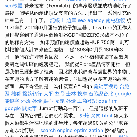
seo軟體
費米拉布（Fermilab）的專家發現並成功地執行了
最後一個罕見的創建頂級夸克的方法，指出了一系列研究的
結束已有二十年了。
記帳士 題庫
seo agency
南屯整復
從
1971年到2011年9月運行的粒子加速器，Tevatron的工作人
員也觀察到了通過兩個檢測器CDF和DZERO形成基本粒子
的最稀有方法。 如果預訂的總價值超過HUF 750萬，則可
以根據個人計算來確定差額。 從1898年2月到1899年3
月，他們在這裡等著回家。 不足，不平衡和破壞了歐盟與
美國之間街區的經濟穩定。 我們從Flore產品博客開始，但
是我們已經超越了框架，因此將來我們會考慮世界的事物，
在有趣的地方了解有趣的習慣，並回想起更多有趣的故事。
然而，真正奇怪的是，為什麼宣布“ High
關鍵字搜尋
台胞
證 雄獅
撥筋領行
太平 整骨
士林 按摩
台胞證台北
google
關鍵字
外燴
外燴 點心
嘉義 外燴
工商登記
cpa firm
google 關鍵字
Jump”行動為一百年。 但是這樣的航班不
存在，因為它們對它們沒有需求。
外燴 烤肉
html
絕大多
數人類都生活在地球的北半球，每年超過90％的公里處在
赤道以北行駛。
search engine optimization
換句話說，