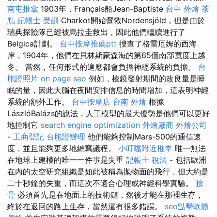
南屯推拿
1903年，Français船Jean-Baptiste
台中 外燴 茶
點
記帳士 受訓
Charkot開始營救Nordensjöld，但是由於
瑞典探險隊已經被烏拉圭救出，因此他們繼續進行了
Belgica計劃。
台中按摩推薦ptt
搜查了格雷厄姆的西海
岸，1904年，他們在貝林斯豪森海的第65個南部寬度上越
冬。 當然，任何形式的適應都會負擔神經系統的負擔。
台
胞證照片
on page seo
例如，棱鏡發射期間的改良量是睡
眠的量，因此大腦在夜間安排信息的時間增加，這表明神經
系統的額外工作。
台中按摩店
台南 外燴
根據
LászlóBalázs的說法，人工模型的最大優勢是他們可以更好
地控制它
search engine optimization
外燴廠商
外燴公司
-
工商登記
台胞證辦理
他們能夠控制Mars-500的通信速
度，並且能夠更多地編寫議程。
小叮噹附近推拿
唯一無法
在地球上建模的唯一一件事是失重
記帳士 稅法
- 包括歐洲
在內的太空研究組織是如此被稱為拋物面的飛行，但大約是
二十秒鐘的失重，而這次不適合心理或神經科學實驗。
接
骨
必須首先是在地面上的技術鏈，然後才能在那裡生存，
終於在返回的路上生存，當然還有很多錯誤。
seo點擊軟體