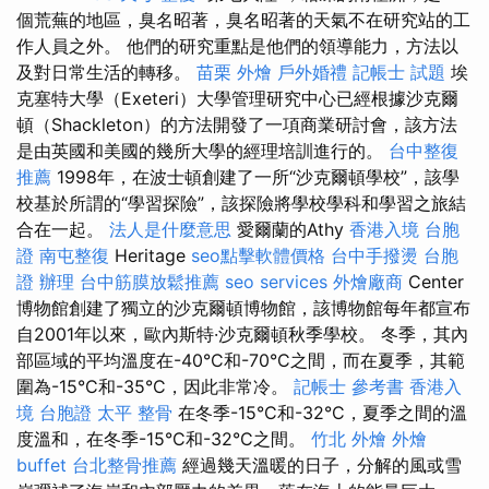
個荒蕪的地區，臭名昭著，臭名昭著的天氣不在研究站的工
作人員之外。 他們的研究重點是他們的領導能力，方法以
及對日常生活的轉移。
苗栗 外燴
戶外婚禮
記帳士 試題
埃
克塞特大學（Exeteri）大學管理研究中心已經根據沙克爾
頓（Shackleton）的方法開發了一項商業研討會，該方法
是由英國和美國的幾所大學的經理培訓進行的。
台中整復
推薦
1998年，在波士頓創建了一所“沙克爾頓學校”，該學
校基於所謂的“學習探險”，該探險將學校學科和學習之旅結
合在一起。
法人是什麼意思
愛爾蘭的Athy
香港入境 台胞
證
南屯整復
Heritage
seo點擊軟體價格
台中手撥燙
台胞
證 辦理
台中筋膜放鬆推薦
seo services
外燴廠商
Center
博物館創建了獨立的沙克爾頓博物館，該博物館每年都宣布
自2001年以來，歐內斯特·沙克爾頓秋季學校。 冬季，其內
部區域的平均溫度在-40°C和-70°C之間，而在夏季，其範
圍為-15°C和-35°C，因此非常冷。
記帳士 參考書
香港入
境 台胞證
太平 整骨
在冬季-15°C和-32°C，夏季之間的溫
度溫和，在冬季-15°C和-32°C之間。
竹北 外燴
外燴
buffet
台北整骨推薦
經過幾天溫暖的日子，分解的風或雪