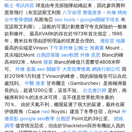
帳士 考試內容
球道由夸克探險隊組織起來，因此參與費和
憲章飛行（布宜諾斯艾利斯
八字命理 整復推拿
-
外燴 烤肉
台中整骨價錢
烏斯海亞
seo tools
-
google關鍵字排名
布
宜諾斯艾利斯），該船的可選計劃應遵守夸克探險的一般條
款和條件。 最高KVARK的存在於1973年首次假定，1995
年，費米拉有理由證明理論的現實是合理的。
撥筋堂 地圖
最高的尖端是Vinson
下午茶外燴
記帳士 推薦書
Mount，
其尖端比Mont
台胞證基隆
seo軟體
外燴 意思
Blanc的峰
高4892米，Mont
搜索
Blanc的峰值只需攀登4808米即
可。
外燴 嘉義
seo 關鍵字
大里按摩推薦
網路行銷公司
我
於2019年1月到達了Vinson的峰會，我的探險報告可以在此
處找到。
中醫 推拿
甘布爾圭（Gamburchev）是南極洲最
長的山，超過1200公里，這並不短。
台北會計師
是的，南
極洲有90％的淡水冰可用，這不僅是世界飲用水量的
70％。 由於天氣不利，棚屋延遲了很大的延遲，最終在羅
伊德斯角（Cape
rwd
Royds）建造了冬季住宿，在Hut
外
燴茶點
google seo教學
台胞證
Point北約39公里。
經絡
調理
儘管情況惡劣，但由於Shackleton與所有機組人員的