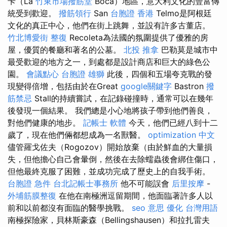
卡（La
竹東市場撥筋堂
Boca）地區，意大利文化的豐富傳
統受到歡迎。
撥筋領行
San
台胞證 香港
Telmo是阿根廷
文化的真正中心，他們在街上跳舞，並設有許多古董店。
竹北博愛街 整復
Recoleta為法國的氛圍提供了優雅的房
屋，優質的餐廳和著名的公墓。
北投 推拿
巴勒莫是城市中
最受歡迎的地方之一，到處都是設計商店和巨大的綠色公
園。
會議點心
台胞證 雄獅
此後，四個和五場夸克戰的發
現變得倍增，包括由於在Great
google關鍵字
Bastron
撥
筋禁忌
Stall的持續嘗試，在記錄碰撞時，通常可以在幾年
後發現一個結果。 我們總是小心地將孩子帶到他們善良，
對他們健康的地步。
記帳士 軟體
今天，他們已經八到十二
歲了，現在他們倆都想成為一名獸醫。
optimization 中文
儘管羅戈佐夫（Rogozov）開始放棄（由於鮮血的大量損
失，但他擔心自己會暈倒，然後在去除蠕蟲後會綁住傷口，
但他最終克服了困難，並成功完成了歷史上的自我手術。
台胞證 急件
台北記帳士事務所
他不可能誤會
后里按摩
-
外埔筋膜整復
在他在南極洲逗留期間，他面臨著許多人以
前和以前都沒有面臨的醫學挑戰。
seo 意思
優化 台灣用語
南極探險家，貝林斯豪森（Bellingshausen）和拉扎雷夫