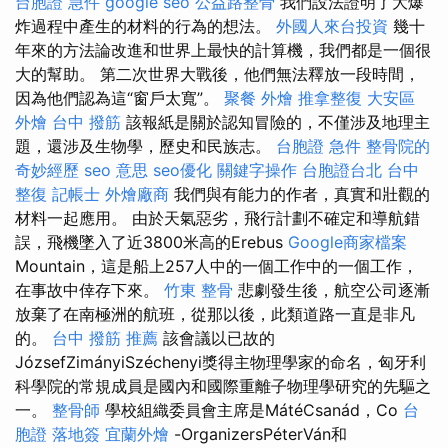
台胞證 急件
google seo
公益路整骨
我們設法證明了大爆
炸過程中產生的材料的行為的想法。
外國人來台投資
幾十
年來的方法論改進和世界上最快的計算機，我們都是一個很
大的幫助。 第二次世界大戰後，他們無法釋放一段時間，
因為他們認為這“窗戶太寬”。
聚餐 外燴
推拿整復
大安區
外燴
台中 撥筋
該報紙是關於認知冒險的，不僅涉及地理主
題，還涉及生物學，歷史和民族志。
台胞證 急件
整骨院的
奇妙經歷
seo 意思
seo優化
關鍵字操作
台胞證台北
台中
整復
記帳士
外燴廠商
我們與有能力的作者，真實和壯觀的
材料一起應用。 由於天氣惡劣，飛行計劃不確定和導航錯
誤，飛機墜入了近3800米高的Erebus
Google商家檔案
Mountain，這是船上257人中的一個工作中的一個工作，
在事故中倖存下來。
竹東 整骨
悲劇發生後，航空公司逐漸
放棄了在南極洲的航班，從那以後，此類道路一直是非凡
的。
台中 撥筋 推薦
該會議以已故的
JózsefZimányiSzéchenyi獎得主物理學家的命名，匈牙利
科學院的常規成員是國內和國際重離子物理學研究的先驅之
一。
整骨師
學校組織委員會主席是MátéCsanád，Co
台
胞證 落地簽
宜蘭外燴
-OrganizersPéterVán和