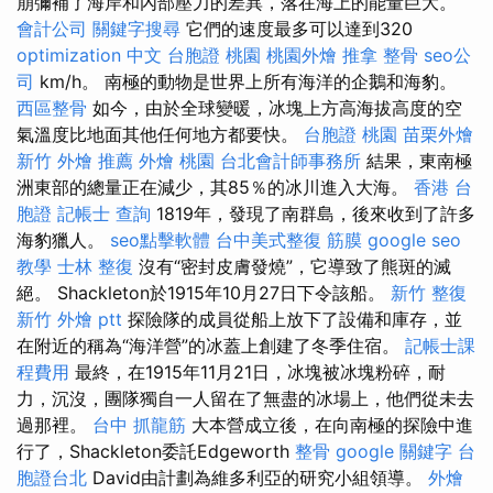
崩彌補了海岸和內部壓力的差異，落在海上的能量巨大。
會計公司
關鍵字搜尋
它們的速度最多可以達到320
optimization 中文
台胞證 桃園
桃園外燴
推拿 整骨
seo公
司
km/h。 南極的動物是世界上所有海洋的企鵝和海豹。
西區整骨
如今，由於全球變暖，冰塊上方高海拔高度的空
氣溫度比地面其他任何地方都要快。
台胞證 桃園
苗栗外燴
新竹 外燴 推薦
外燴 桃園
台北會計師事務所
結果，東南極
洲東部的總量正在減少，其85％的冰川進入大海。
香港 台
胞證
記帳士 查詢
1819年，發現了南群島，後來收到了許多
海豹獵人。
seo點擊軟體
台中美式整復
筋膜
google seo
教學
士林 整復
沒有“密封皮膚發燒”，它導致了熊斑的滅
絕。 Shackleton於1915年10月27日下令該船。
新竹 整復
新竹 外燴 ptt
探險隊的成員從船上放下了設備和庫存，並
在附近的稱為“海洋營”的冰蓋上創建了冬季住宿。
記帳士課
程費用
最終，在1915年11月21日，冰塊被冰塊粉碎，耐
力，沉沒，團隊獨自一人留在了無盡的冰場上，他們從未去
過那裡。
台中 抓龍筋
大本營成立後，在向南極的探險中進
行了，Shackleton委託Edgeworth
整骨
google 關鍵字
台
胞證台北
David由計劃為維多利亞的研究小組領導。
外燴