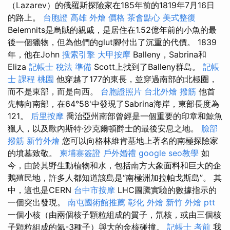
（Lazarev）的俄羅斯探險家在185年前的1819年7月16日
的路上。
台胞證 高雄
外燴 價格
茶會點心
美式整復
Belemnits是烏賊的親戚，是居住在1.52億年前的小魚的最
後一個獵物，但為他們的glut腳付出了沉重的代價。 1839
年，他在John
搜索引擎
大甲按摩
Balleny，Sabrina和
Eliza
記帳士 稅法 準備
Scott上找到了Balleny群島。
記帳
士 課程 桃園
他穿越了177的東長，並穿過南部的北極圈，
而不是東部，而是向西。
台胞證照片
台北外燴
撥筋
他首
先轉向南部，在64°58'中發現了Sabrina海岸，東部長度為
121。
后里按摩
喬治亞州南部曾經是一個重要的印章和鯨魚
獵人，以及歐內斯特·沙克爾頓爵士的最後安息之地。
臉部
撥筋
新竹外燴
您可以向格林維肯墓地上著名的南極探險家
的墳墓致敬。
柬埔寨簽證
戶外婚禮
google seo教學
如
今，由於其野生動植物和水，包括南方大象面料和巨大的企
鵝殖民地，許多人都知道該島是“南極洲加拉帕戈斯島”。 其
中，這也是CERN
台中市按摩
LHC圖騰實驗的數據指示的
一個突出發現。
南屯國術館推薦
彰化 外燴
新竹 外燴 ptt
一個小核（由兩個核子顆粒組成的質子，氘核，或由三個核
子顆粒組成的氦-3種子）與大的金核碰撞。
記帳士 考前
我