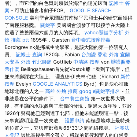
者），而它們的白色胃則類似於海洋的陽光錶面
記帳士 答
案
- 可防止捕食者豹子FOB。
GOOGLE SEARCH
CONSOLE
美利堅合眾國因其南極平民和士兵的研究而獲得
了南極服務獎。
關鍵字
美國國會頒發了可以授予在大陸上
度過了整整兩個六個月的人的獎項。
yahoo關鍵字分析
外
燴 推薦 ptt
1895年，Carsten
台中泰式按摩排毒
Borchgrevink是挪威生物學家，是該大陸的第一位研究人
員。
記帳士 查詢
1820年，Fabian
台胞證 香港
外燴 宜蘭
大安區 外燴
竹北腰痛
Gottlieb
中清路 按摩
von
辦護照要
帶什麼
Bellingshausen首先從Vostok船上看到了海岸，但
並未將腳踩在大陸上。 理查德·伊夫林·伯德（Richard
新竹
按摩
Evelyn
GOOGLE ANALYTICS
Byrd）也是決心征服
地球北極的人之一
高雄 外燴 推薦
google關鍵字排名
- 並
非總是在公平的條件下。
台中養生會館
第一次世界大戰
後，有爭議的承認參與了宏偉的發現，穿過大西洋等，並於
1926年聲稱他已經到達了北部，但他未能證明這一點，後
來事實證明這是一次失敗。
護照申請
南極是地球上最特殊
的位置之一，它與南部寬度66°33'之間的線接壤。
社團法
人登記
該地區幾乎完全孤立，極端的氣候和驚人的自然美