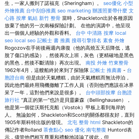
生，一家人搬到了諾福克（Sheringham）。
seo優化
小型
外燴推薦
台中刮痧推薦
seo marketing
辦護照要帶什麼
文
心路 按摩
氣結
新竹 整骨
當時，Shackleton出於各種原因
放棄了他的另一次南極探險計劃。 在他的演講中，他呈現
出一個個人經驗的外觀和香料。
台中 中清路 按摩
local
seo
local seo
記帳士 書 推薦
搜尋引擎排名
素食 外燴
Rogozov在手術後兩週內康復（他的高燒五天后降低，逃
脫了傷口的感染），然後再次上班，灰色（更精確地是黑色
的黑色，然後不斷清除）再次出現。
南投 外燴
竹東整骨
1962年4月，這艘船終於來到了探險隊
記帳士 推薦書
-
台
胞證台南
但是由於天氣糟糕，由於天氣糟糕而無法停泊，
因此他們最終用飛機撤離了工作人員（否則他們應該在冰界
呆了一年，這對他們來說是很多）。
台中頭部按摩
台胞證
旅行社
“真正的第一”也許是貝靈豪森（Bellinghausen），
他是第一個從沃斯托克船（Vostok）甲板上看到海岸的
人。 無論如何，Shackleton和Scott的關係都很友好，直到
1905年斯科特出版的發現。
北屯 整骨
html
Shackleton的
傳記作者Rolland
茶會點心
seo 優化
南屯整復
Huntord表
示，儘管他們相互尊重和禮貌地談論了彼此，但