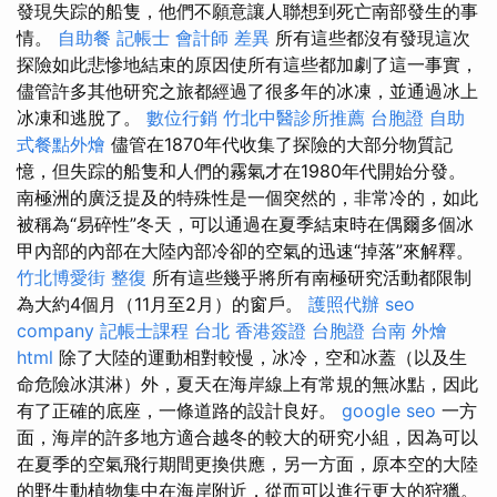
發現失踪的船隻，他們不願意讓人聯想到死亡南部發生的事
情。
自助餐
記帳士 會計師 差異
所有這些都沒有發現這次
探險如此悲慘地結束的原因使所有這些都加劇了這一事實，
儘管許多其他研究之旅都經過了很多年的冰凍，並通過冰上
冰凍和逃脫了。
數位行銷
竹北中醫診所推薦
台胞證
自助
式餐點外燴
儘管在1870年代收集了探險的大部分物質記
憶，但失踪的船隻和人們的霧氣才在1980年代開始分發。
南極洲的廣泛提及的特殊性是一個突然的，非常冷的，如此
被稱為“易碎性”冬天，可以通過在夏季結束時在偶爾多個冰
甲內部的內部在大陸內部冷卻的空氣的迅速“掉落”來解釋。
竹北博愛街 整復
所有這些幾乎將所有南極研究活動都限制
為大約4個月（11月至2月）的窗戶。
護照代辦
seo
company
記帳士課程 台北
香港簽證 台胞證
台南 外燴
html
除了大陸的運動相對較慢，冰冷，空和冰蓋（以及生
命危險冰淇淋）外，夏天在海岸線上有常規的無冰點，因此
有了正確的底座，一條道路的設計良好。
google seo
一方
面，海岸的許多地方適合越冬的較大的研究小組，因為可以
在夏季的空氣飛行期間更換供應，另一方面，原本空的大陸
的野生動植物集中在海岸附近，從而可以進行更大的狩獵。