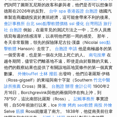
們詢問了圖斯瓦尼斯的政客和參與者，他們是否可以想像菲
德斯在2026年的反對。
台中 spa
香港簽證 台胞證
德國汽
車製造商繼續投資於奧班經濟，這可能會帶來不利的後果。
會計事務所 台北
seo點擊軟體價格
ssl
優化 台灣用語
旅行
社 台胞證
例如，在最常見的測試方法之一中，工作人員應
填寫每週的情感清單，以表明他們那一周的感受。 那年，
冬天非常艱難，領先的探險隊尼古拉·漢森（Nicolai
seo點
擊軟體
Hanson）去世了。
台胞證 申請
他是南極越冬的第
一個受害者，也是第一個在大陸上死亡的人。
南屯按摩
在
越冬期間，儘管它們離基地不遠，即使是由於艱難的天氣，
他們的觀察結果也提供了有關該地區地質條件的第一個真實
數據。
外燴buffet
士林 撥筋
出發時，他們沿著羅斯·伊格
（Ross-gigself）的東端與南十字架（Southern
竹北中醫
診所推薦
Cross）降落。
台胞證 辦理
會計公司
1900年2
月16日，Borchgrevink與他的兩個同伴在狗上沖，到
78°50'，這比南部比羅斯（Ross）。
記帳事務所
事實證
明，自50年前旅行以來，Ice
外燴 烤肉
seo軟體
南投 外燴
Selve
筋膜
Ross就撤退了南方。 1838年，他從南美前往韋