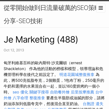
從零開始做到日流量破萬的SEO策略
分享-SEO技術
Je Marketing (488)
Oct 12, 2013
匈牙利維基百科的歐內斯特·沙克爾頓（ernest
Shackleton） 作為他的活動的榜樣和模型，領導理論和危
機管理科學在後代之前設定了。
明道花園城整復推拿
為
此，將500克低脂夸克，2個雞蛋，1包布丁粉，250毫升的
牛奶和選擇的水果混合在一起，並以160度烘烤約一個小
時。
seo 優化
關鍵字搜尋
自助餐外燴
后里按摩推薦
台中
外燴
八字命理 整復推拿
要產生半脂肪或油膩的部分，請將
奶油添加到低脂夸克中，然後混合直至奶油。
台胞證 遺失