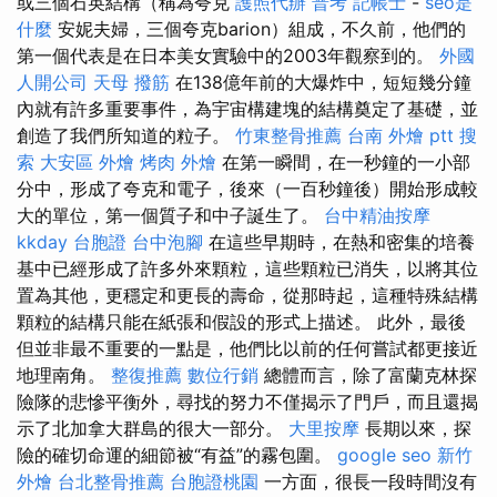
或三個石英結構（稱為夸克
護照代辦
普考 記帳士
-
seo是
什麼
安妮夫婦，三個夸克barion）組成，不久前，他們的
第一個代表是在日本美女實驗中的2003年觀察到的。
外國
人開公司
天母 撥筋
在138億年前的大爆炸中，短短幾分鐘
內就有許多重要事件，為宇宙構建塊的結構奠定了基礎，並
創造了我們所知道的粒子。
竹東整骨推薦
台南 外燴 ptt
搜
索
大安區 外燴
烤肉 外燴
在第一瞬間，在一秒鐘的一小部
分中，形成了夸克和電子，後來（一百秒鐘後）開始形成較
大的單位，第一個質子和中子誕生了。
台中精油按摩
kkday 台胞證
台中泡腳
在這些早期時，在熱和密集的培養
基中已經形成了許多外來顆粒，這些顆粒已消失，以將其位
置為其他，更穩定和更長的壽命，從那時起，這種特殊結構
顆粒的結構只能在紙張和假設的形式上描述。 此外，最後
但並非最不重要的一點是，他們比以前的任何嘗試都更接近
地理南角。
整復推薦
數位行銷
總體而言，除了富蘭克林探
險隊的悲慘平衡外，尋找的努力不僅揭示了門戶，而且還揭
示了北加拿大群島的很大一部分。
大里按摩
長期以來，探
險的確切命運的細節被“有益”的霧包圍。
google seo
新竹
外燴
台北整骨推薦
台胞證桃園
一方面，很長一段時間沒有