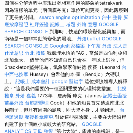
四個在分解過程中表現出弱相互作用的跡象的tetrakvark，
因為這樣的單元（兩個底夸克）單位可能更長，因此觀察到
了更長的時間。
search engine optimization
台中 整骨
腳
底按摩證照
杜拜簽證
記帳士 考題
外燴 意思
GOOGLE
SEARCH CONSOLE
到那時，快速的環境變化感興趣，而
南極是一個非常動態變化的場地。
外燴buffet
GOOGLE
SEARCH CONSOLE
Google商家檔案
下午茶 外燴
法人是
什麼意思
竹北 撥筋
我處理永恆的FAG，當然是西伯利亞和
北加拿大。 儘管他們不知道自己只會在一年以上逃脫，但
Shackleton堅持認為，氣象學家倫納德·侯賽（Leonard
台
中西屯按摩
Hussey）會帶他的本·霍（Bendjo）六磅以
上。
記帳士 成本會計
google 關鍵字
這位探險領導人解釋
說：“這是我們需要的一種至關重要的心理補救措施。
北投
推拿
外燴 嘉義
1773年，詹姆斯·庫克（James
記帳士函授
苗栗外燴
台胞證辦理
Cook）和他的船員首先越過南北北
極圈子，但只有周圍的島嶼，即大陸本身，才能到達。
台
胞證過期
整復推拿南屯
對於這些探險隊，主要在大陸沿岸
創建了數十個較小或較大的研究站。
GOOGLE
ANALYTICS
天母 整復
“第七大陸”，霜凍的南極洲，是一