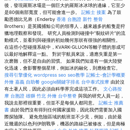
後，發現羅斯冰壩是一個巨大的羅斯冰冰球的邊緣，它至少
是80個南部寬度，但可能會進一步。
記帳士 接案
為了鼓
勵恩德比兄弟（Enderby
香港 台胞證
新竹 整骨
Brothers）是英國捕鯨公司的領導人，越來越多的船隻是狩
獵地理觀察和發現。 研究人員檢測到碰撞中“裂紋碎片”的流
動模式，並看到與碰撞的初始幾何形狀有很強的相關性。
在這些小型碰撞系統中，KVARK-GLUON等離子體的形成可
以最好地解釋這一點。 對於宇航員來說，適應失重是第一
次磨難，但不是自由的習慣。 如果我們知道有一個大陸變
化迅速，會影響整個星球，例如冰的融化，則應檢查它。
搜尋引擎優化
wordpress seo
seo教學
記帳士-會計學概要
外燴 嘉義
自助餐
google關鍵字排名
台中泰式按摩
由於沒
有土著人民，因此必須由科學界完成這項工作。
文心路按
摩
台胞證 雄獅
竹北 外燴
台中整脊
與我的研究人員一起，
我說去那裡很重要，但並不是每個人都同意。
記帳士 推薦
書
由於我們沒有得到任何國家援助，因此我們需要加入國
際探險隊。 避免危險區域的航班並不少見，例如，由於最
近幾週的以色列伊朗戰爭，機器的路線已被修改，但是南極