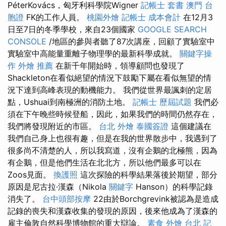
PéterKovács，匈牙利科學院Wigner
記帳士 套書
澳門 台
胞證
FK的工作人員。
桃園外燴
記帳士 成本會計
在12月3
日至7日的冬季學校，來自23個國家
GOOGLE SEARCH
CONSOLE
/地區的參與者聽了87次講座，回顧了實驗室中
實驗室中高能量重離子物理學的最新科學成就。
關鍵字操
作
外燴 推薦
在新千年開始時，領導顧問也發現了
Shackleton在看似絕望的情況下鼓勵下屬在看似無望的情
況下達到高峰表現的動機能力。 我們從世界最諷刺的定居
點，Ushuai到南極洲的消防土地。
記帳士 歷屆試題
我們必
須在下午晚些時候登船，因此，如果我們的時間仍然存在，
我們將發現附近的市區。
台北 外燴
泰國簽證
這個建議在
我們自己身上也很有趣，但是在我的世界散步中，我遇到了
很多尚不清楚的人，所以我寫道，沒有企鵝的北極熊，因為
有企鵝，但是他們生活在北北方，所以他們最多可以在
Zoos見面。
換護照
這次探險的科學結果落後於期望，部分
原因是尼古拉·漢森（Nikola
關鍵字
Hanson）的科學記錄
消失了。
台中頭部按摩
22由於Borchgrevink被認為是造成
記錄的喪失和漢森收集的發現的原因，後來他成為了漢森的
雇主倫敦自然科學博物館的重大辯論。
素食 外燴 台北
記